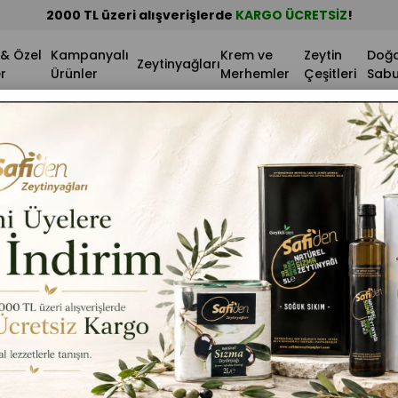
 & Özel
Kampanyalı
Krem ve
Zeytin
Doğa
Zeytinyağları
r
Ürünler
Merhemler
Çeşitleri
Sabu
e Zeytin Ürünleri