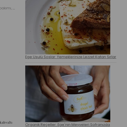
Doğal Ferahlıkzeytinyağı cilt bakımı, yaz aylarında doğal bakım, saç kuruluğu için doğal çözüm, zeytinyağı saç maskesi, yaz sıcaklarında cilt bakımı, Safiden Zeytinyağları
Ege Usulü Soslar: Yemeklerinize Lezzet Katan Sırlar
kahvaltı
Organik Reçeller: Ege'nin Meyveleri Sofranızda