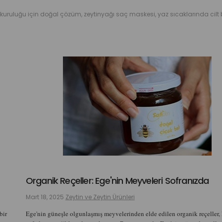
Organik Reçeller: Ege'nin Meyveleri Sofranızda
Mart 18, 2025
Zeytin ve Zeytin Ürünleri
bir
Ege'nin güneşle olgunlaşmış meyvelerinden elde edilen organik reçeller, 