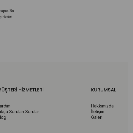
 yapar. Bu
itlerini
ÜŞTERİ HİZMETLERİ
KURUMSAL
ardım
Hakkımızda
ıkça Sorulan Sorular
İletişim
log
Galeri