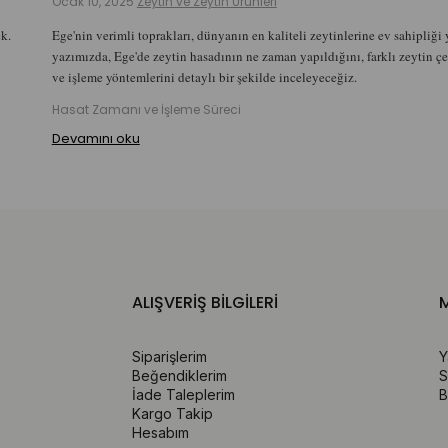
Ocak 10, 2025
Zeytin ve Zeytin Ürünleri
k.
Ege'nin verimli toprakları, dünyanın en kaliteli zeytinlerine ev sahipliği
yazımızda, Ege'de zeytin hasadının ne zaman yapıldığını, farklı zeytin çeş
ve işleme yöntemlerini detaylı bir şekilde inceleyeceğiz.
Hasat Zamanı ve İşleme Süreci
Devamını oku
ALIŞVERİŞ BİLGİLERİ
M
Siparişlerim
Y
Beğendiklerim
S
İade Taleplerim
B
Kargo Takip
Hesabım