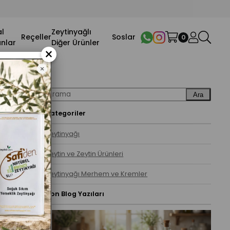
l
Zeytinyağlı
Reçeller
Soslar
0
nlar
Diğer Ürünler
×
Ara
Kategoriler
Zeytinyağı
Zeytin ve Zeytin Ürünleri
Zeytinyağı Merhem ve Kremler
Son Blog Yazıları