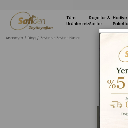
Tüm
Reçeller &
Hediye
Ürünlerimiz
Soslar
Paketle
Anasayfa
Blog
Zeytin ve Zeytin Ürünleri
Zeytin v