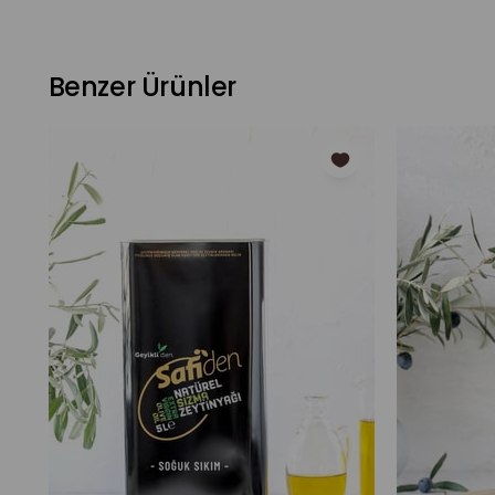
Asidite:
%0,8 i geçmez
Üretim Yöntemi:
Modern kontinü sistem ve soğuk sı
Ambalaj Seçenekleri:
750 ml cam şişe, 1L, 2L ve 5L t
Benzer Ürünler