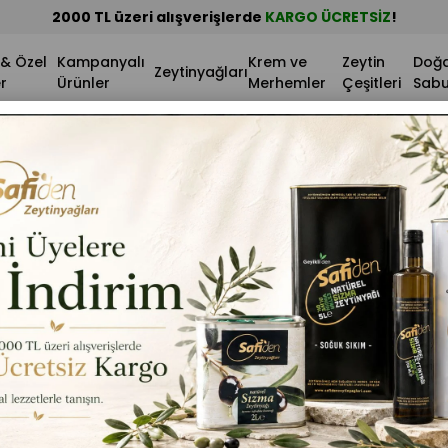
 & Özel
Kampanyalı
Krem ve
Zeytin
Doğa
Zeytinyağları
r
Ürünler
Merhemler
Çeşitleri
Sabu
Natürel Sızma Zeytinya
Stok Kodu
(SFDN-ZY-NS-2LT)
Marka
:
Safiden
₺750,00
Ürün Ha