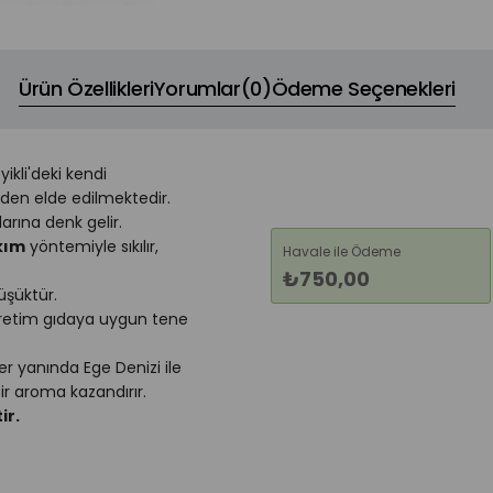
Ürün Özellikleri
Yorumlar
(0)
Ödeme Seçenekleri
kli'deki kendi
rden elde edilmektedir.
arına denk gelir.
kım
yöntemiyle sıkılır,
Havale ile Ödeme
₺750,00
üşüktür.
l üretim gıdaya uygun tene
ğer yanında Ege Denizi ile
ir aroma kazandırır.
ir.