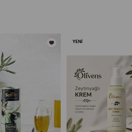
kım
ene kutular
YENI
ÜRÜN