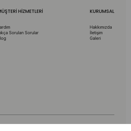
ÜŞTERİ HİZMETLERİ
KURUMSAL
ardım
Hakkımızda
ıkça Sorulan Sorular
İletişim
log
Galeri