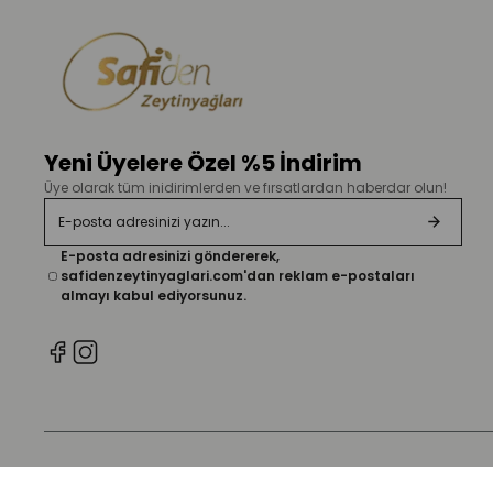
Yeni Üyelere Özel %5 İndirim
Üye olarak tüm inidirimlerden ve fırsatlardan haberdar olun!
E-posta adresinizi göndererek,
safidenzeytinyaglari.com'dan reklam e-postaları
almayı kabul ediyorsunuz.
Telif Hakkı © 2026. safidenzeytinyaglari.com Tüm hakları saklıdır