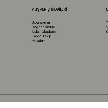
ALIŞVERİŞ BİLGİLERİ
M
Siparişlerim
Y
Beğendiklerim
S
İade Taleplerim
B
Kargo Takip
Hesabım
Gizlilik Politikası
Şartlar ve Koşullar