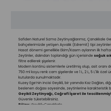
Safiden Naturel Sızma Zeytinyağlarımız, Çanakkale Geyi
bahçelerimizde yetişen Ayvalık (Edremit) tipi zeytinle
Hasat dönemi genellikle Ekim/Kasım aylarının ilk haftal
Zeytinler, dalından toplandığı gün içerisinde
soğuk sı
filtre edilerek şişelenir.
Modern kontinü sistemlerle üretilmiş olup, asit oranı d
750 ml koyu renk cam şişelerde ve 1 L, 2 L, 5 L'lik öze
kutularda sunulmaktadır.
Kuzey Ege’nin incisi Geyikli, bir yanında Kaz Dağları, di
beslenen doğası sayesinde, zeytinlerine karakteristik b
Geyikli Zeytinyağı, Coğrafi İşaret ile tescillenmişt
Güvenle tüketebilirsiniz.
Bölge:
Geyikli-Çanakkale
Zeytin Çeşidi:
Ayvalık (Edremit)