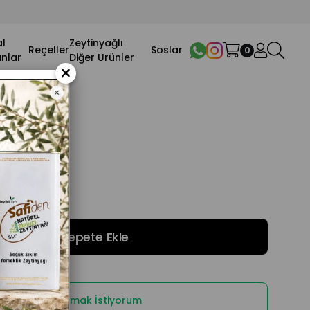
l
Zeytinyağlı
Reçeller
Soslar
0
nlar
Diğer Ürünler
×
ğı 2 lt
kkında Bilgi Almak İstiyorum