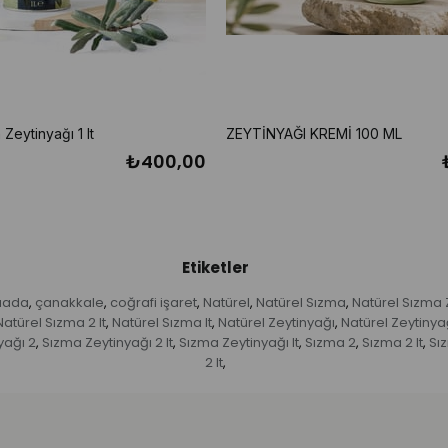
Zeytinyağı 1 lt
ZEYTİNYAĞI KREMİ 100 ML
₺400,00
Etiketler
aada
çanakkale
coğrafi işaret
Natürel
Natürel Sızma
Natürel Sızma 
,
,
,
,
,
Natürel Sızma 2 lt
Natürel Sızma lt
Natürel Zeytinyağı
Natürel Zeytinya
,
,
,
yağı 2
Sızma Zeytinyağı 2 lt
Sızma Zeytinyağı lt
Sızma 2
Sızma 2 lt
Sız
,
,
,
,
,
2 lt
,