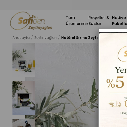
Tüm
Reçeller &
Hediye
Ürünlerimiz
Soslar
Paketle
Anasayfa
Zeytinyağları
Natürel Sızma Zeytinyağı 2 lt